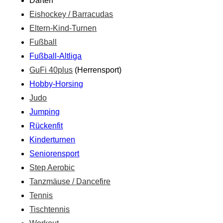
Darten
Eishockey / Barracudas
Eltern-Kind-Turnen
Fußball
Fußball-Altliga
GuFi 40plus
(Herrensport)
Hobby-Horsing
Judo
Jumping
Rückenfit
Kinderturnen
Seniorensport
Step Aerobic
Tanzmäuse / Dancefire
Tennis
Tischtennis