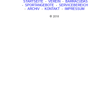
STARTSEITE
-
VEREIN
-
BARRACUDAS
-
SPORTANGEBOTE
-
SERVICEBEREICH
-
ARCHIV
-
KONTAKT
-
IMPRESSUM
© 2018